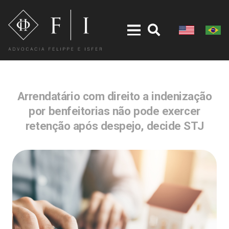
Arrendatário com direito a indenização
por benfeitorias não pode exercer
retenção após despejo, decide STJ