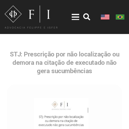
STJ: Prescrição por não localização ou
demora na citação de executado não
gera sucumbências