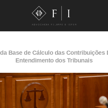
 da Base de Cálculo das Contribuições 
Entendimento dos Tribunais