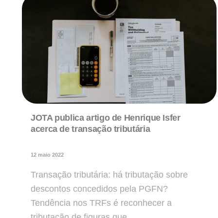
JOTA publica artigo de Henrique Isfer
acerca de transação tributária
12 maio 2022
Transação tributária: há tributação sobre
descontos concedidos pela PGFN?
Tendência nos TRFs é reconhecer a
tributação de figuras que…