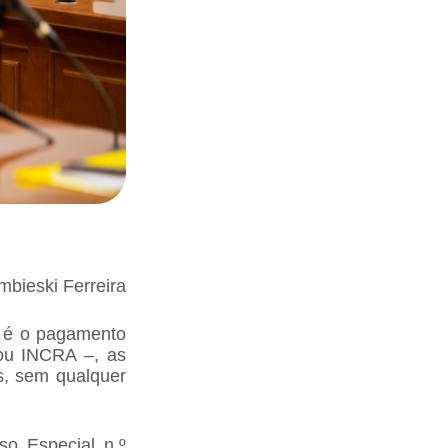
mbieski Ferreira
s é o pagamento
 ou INCRA –, as
s, sem qualquer
o Especial n.º