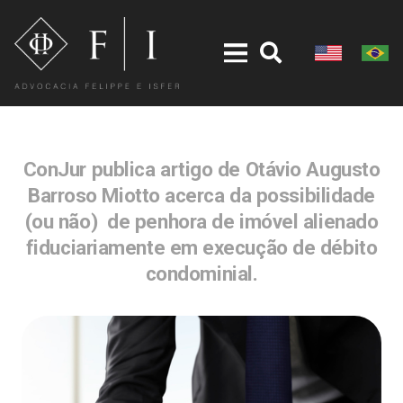
ConJur publica artigo de Otávio Augusto
Barroso Miotto acerca da possibilidade
(ou não) de penhora de imóvel alienado
fiduciariamente em execução de débito
condominial.