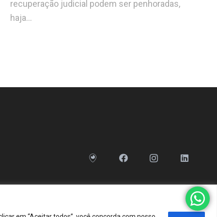
recuperação judicial podem ser penhoradas,
haja…
clicar em “Aceitar todos”, você concorda com nosso