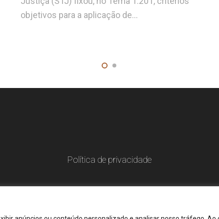
Justiça (STJ) fixou, no Tema 1.201, critérios
objetivos para a aplicação de…
Política de privacidade
xibir anúncios ou conteúdo personalizado e analisar nosso tráfego. Ao 