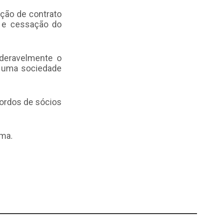
ção de contrato
o e cessação do
ideravelmente o
m uma sociedade
cordos de sócios
ema.