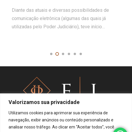
Diante das atuais e diversas possibilidades de
comunicação eletrônica (algumas das quais já
utilizadas pelo Poder Judiciário), teve início…
Valorizamos sua privacidade
Utilizamos cookies para aprimorar sua experiência de
navegação, exibir anúncios ou conteúdo personalizado e
analisar nosso tráfego. Ao clicar em “Aceitar todos”, você
Política de privacidade