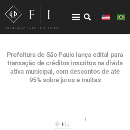
Prefeitura de São Paulo lança edital para
transação de créditos inscritos na dívida
ativa municipal, com descontos de até
95% sobre juros e multas