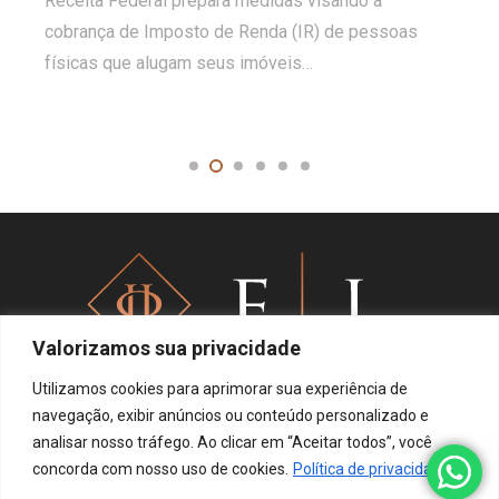
Receita Federal prepara medidas visando a
cobrança de Imposto de Renda (IR) de pessoas
físicas que alugam seus imóveis…
Valorizamos sua privacidade
Utilizamos cookies para aprimorar sua experiência de
navegação, exibir anúncios ou conteúdo personalizado e
analisar nosso tráfego. Ao clicar em “Aceitar todos”, você
Política de privacidade
concorda com nosso uso de cookies.
Política de privacidade