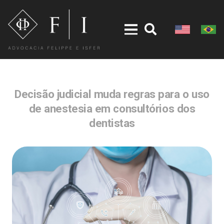
Decisão judicial muda regras para o uso
de anestesia em consultórios dos
dentistas