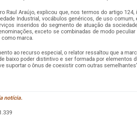
tro Raul Araújo, explicou que, nos termos do artigo 124, i
riedade Industrial, vocábulos genéricos, de uso comum,
rviços inseridos do segmento de atuação da socieda
enominações, exceto se combinadas de modo peculiar e 
s como marca.
ento ao recurso especial, o relator ressaltou que a marc
 de baixo poder distintivo e ser formada por elementos
ve suportar o ônus de coexistir com outras semelhantes”
a notícia.
1.339