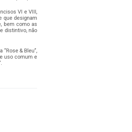
ncisos VI e VIII,
 e que designam
de, bem como as
distintivo, não
a “Rose & Bleu”,
 de uso comum e
.