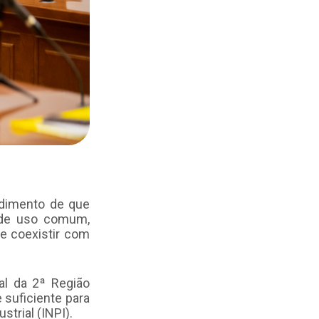
ndimento de que
s de uso comum,
de coexistir com
al da 2ª Região
 suficiente para
strial (INPI).