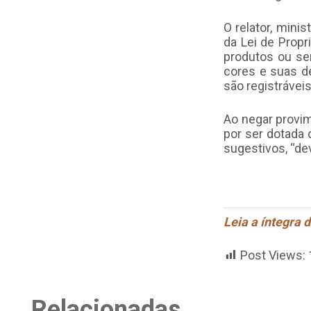
O relator, minis
da Lei de Prop
produtos ou se
cores e suas d
são registrávei
Ao negar provim
por ser dotada
sugestivos, “de
Leia a íntegra d
Post Views:
Relacionadas