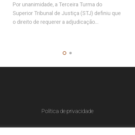
Por unanimidade, a Terceira Turma do
Superior Tribunal de Justiça (STJ) definiu que
o direito de requerer a adjudicação…
Política de privacidade