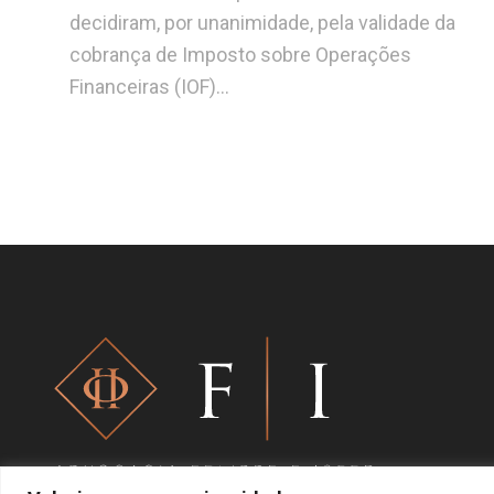
decidiram, por unanimidade, pela validade da
cobrança de Imposto sobre Operações
Financeiras (IOF)…