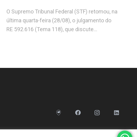
O Supremo Tribunal Federal (STF) retomou, na
última quarta-feira (28/08), o julgamento do
RE 592.616 (Tema 118), que discute…