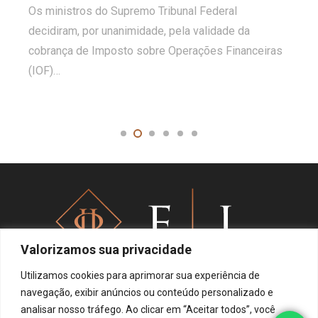
Os ministros do Supremo Tribunal Federal
decidiram, por unanimidade, pela validade da
cobrança de Imposto sobre Operações Financeiras
(IOF)…
Valorizamos sua privacidade
Utilizamos cookies para aprimorar sua experiência de
navegação, exibir anúncios ou conteúdo personalizado e
analisar nosso tráfego. Ao clicar em “Aceitar todos”, você
Política de privacidade