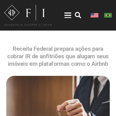
Receita Federal prepara ações para
cobrar IR de anfitriões que alugam seus
imóveis em plataformas como o Airbnb