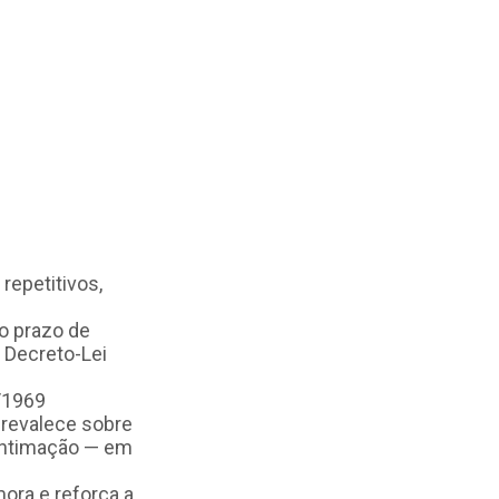
repetitivos,
o prazo de
o Decreto-Lei
1/1969
prevalece sobre
 intimação — em
ora e reforça a