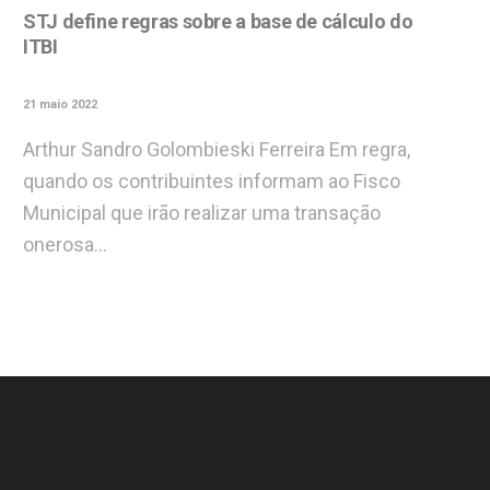
STJ define regras sobre a base de cálculo do
ITBI
21 maio 2022
Arthur Sandro Golombieski Ferreira Em regra,
quando os contribuintes informam ao Fisco
Municipal que irão realizar uma transação
onerosa…