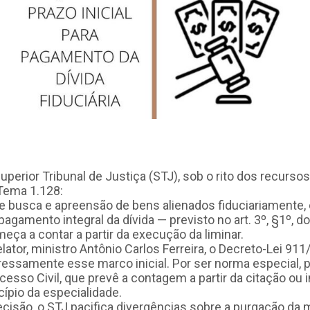
perior Tribunal de Justiça (STJ), sob o rito dos recursos 
 Tema 1.128:
 busca e apreensão de bens alienados fiduciariamente, 
pagamento integral da dívida — previsto no art. 3º, §1º, d
ça a contar a partir da execução da liminar.
ator, ministro Antônio Carlos Ferreira, o Decreto-Lei 91
essamente esse marco inicial. Por ser norma especial, 
cesso Civil, que prevê a contagem a partir da citação ou
cípio da especialidade.
isão, o STJ pacifica divergências sobre a purgação da m