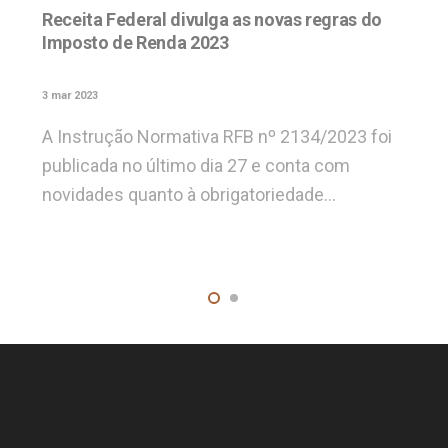
Receita Federal divulga as novas regras do
Imposto de Renda 2023
3 mar 2023
A Instrução Normativa RFB nº 2134/2023 foi
publicada no último dia 27 e conta com
novidades quanto à obrigatoriedade…