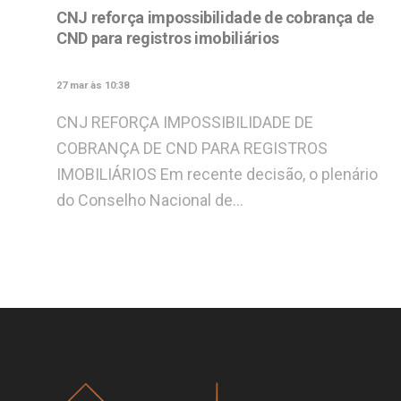
CNJ reforça impossibilidade de cobrança de
CND para registros imobiliários
27 mar às 10:38
CNJ REFORÇA IMPOSSIBILIDADE DE
COBRANÇA DE CND PARA REGISTROS
IMOBILIÁRIOS Em recente decisão, o plenário
do Conselho Nacional de…