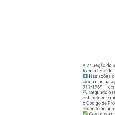
A 2ª Seção do Su
fixou a tese do
Nas ações de
cinco dias para 
911/1969 — come
Segundo o rel
estabelece expr
o Código de Pro
respeito ao prin
Com essa dec