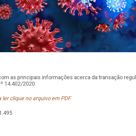
com as principais informações acerca da transação regu
.º 14.402/2020
a ler clique no arquivo em PDF
1.495