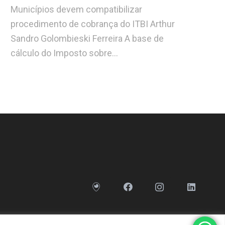
Municípios devem compatibilizar
procedimento de cobrança do ITBI Arthur
Sandro Golombieski Ferreira A base de
cálculo do Imposto sobre…