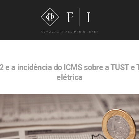
2 e a incidência do ICMS sobre a TUST e 
elétrica