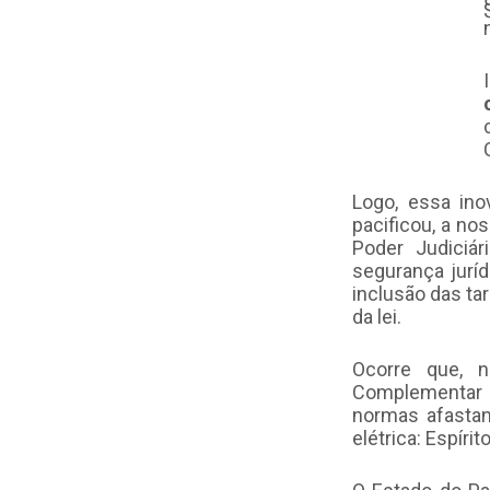
Logo, essa ino
pacificou, a no
Poder Judiciá
segurança juríd
inclusão das tar
da lei.
Ocorre que, 
Complementar n
normas afastan
elétrica: Espíri