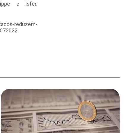
ippe e Isfer.
stados-reduzem-
3072022