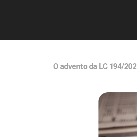
O advento da LC 194/202