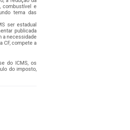
no, a redução da
, combustível e
gundo tema das
MS ser estadual
mentar publicada
em a necessidade
da CF, compete a
se do ICMS, os
culo do imposto,