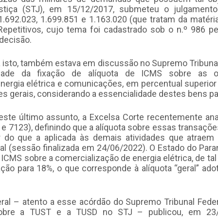
ustiça (STJ), em 15/12/2017, submeteu o julgament
1.692.023, 1.699.851 e 1.163.020 (que tratam da matéria
epetitivos, cujo tema foi cadastrado sob o n.º 986 pe
decisão.
 isto, também estava em discussão no Supremo Tribunal
lidade da fixação de alíquota de ICMS sobre as
nergia elétrica e comunicações, em percentual superior 
s gerais, considerando a essencialidade destes bens pa
este último assunto, a Excelsa Corte recentemente ana
 e 7123), definindo que a alíquota sobre essas transaçõ
 do que a aplicada às demais atividades que atraem 
l (sessão finalizada em 24/06/2022). O Estado do Para
ICMS sobre a comercialização de energia elétrica, de ta
tação para 18%, o que corresponde à alíquota “geral” ado
ral – atento a esse acórdão do Supremo Tribunal Federa
sobre a TUST e a TUSD no STJ – publicou, em 23/