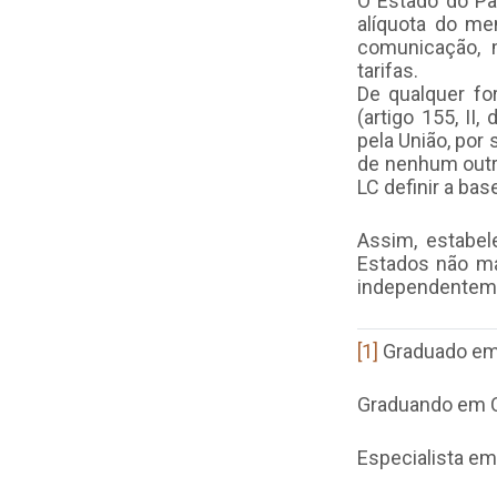
O Estado do Par
alíquota do me
comunicação, 
tarifas.
De qualquer fo
(artigo 155, II
pela União, por
de nenhum outro
LC definir a bas
Assim, estabe
Estados não mai
independenteme
[1]
Graduado em D
Graduando em C
Especialista em 