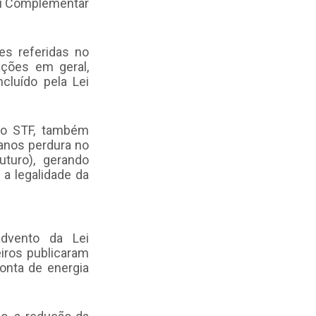
Lei Complementar
es referidas no
ções em geral,
cluído pela Lei
 do STF, também
 anos perdura no
turo), gerando
 a legalidade da
dvento da Lei
iros publicaram
onta de energia