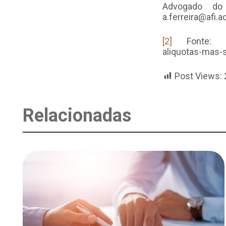
Advogado do 
a.ferreira@afi.ad
[2]
Fonte: http
aliquotas-mas-
Post Views:
Relacionadas