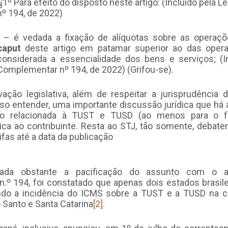
§1º Para efeito do disposto neste artigo: (Incluído pela 
nº 194, de 2022)
I – é vedada a fixação de alíquotas sobre as operaçõ
caput
deste artigo em patamar superior ao das opera
considerada a essencialidade dos bens e serviços; (In
Complementar nº 194, de 2022) (Grifou-se).
vação legislativa, além de respeitar a jurisprudência
sso entender, uma importante discussão jurídica que há
rio relacionada à TUST e TUSD (ao menos para o fu
ica ao contribuinte. Resta ao STJ, tão somente, debater
ifas até a data da publicação
nada obstante a pacificação do assunto com o a
.º 194, foi constatado que apenas dois estados brasile
do a incidência do ICMS sobre a TUST e a TUSD na c
to Santo e Santa Catarina
[2]
.