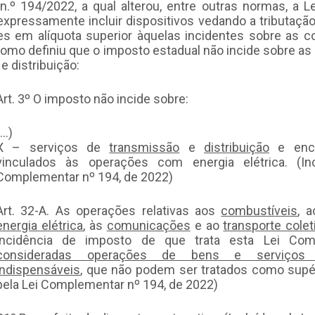
º 194/2022, a qual alterou, entre outras normas, a Le
expressamente incluir dispositivos vedando a tributaç
s em alíquota superior àquelas incidentes sobre as c
omo definiu que o imposto estadual não incide sobre as r
e distribuição:
Art. 3º O imposto não incide sobre:
(…)
X – serviços de
transmissão
e
distribuição
e enca
vinculados às operações com energia elétrica. (Inc
Complementar nº 194, de 2022)
Art. 32-A. As operações relativas aos
combustíveis
, 
energia elétrica
, às
comunicações
e ao
transporte colet
incidência de imposto de que trata esta Lei Com
consideradas operações de bens e serviços 
indispensáveis
, que não podem ser tratados como supér
pela Lei Complementar nº 194, de 2022)