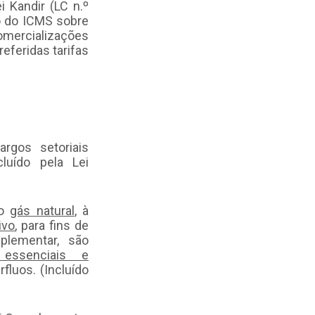
i Kandir (LC n.º
ão do ICMS sobre
omercializações
eferidas tarifas
rgos setoriais
luído pela Lei
ao
gás natural
, à
ivo
, para fins de
plementar, são
essenciais e
fluos. (Incluído