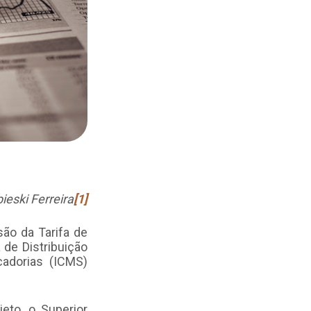
eski Ferreira
[1]
são da Tarifa de
de Distribuição
adorias (ICMS)
eto, o Superior