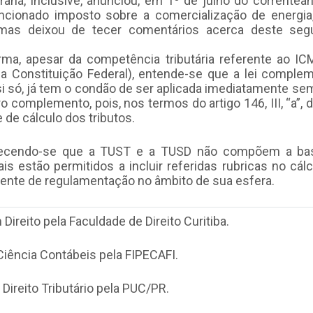
aná, inclusive, anunciou, em 1º de julho do correntea
ncionado imposto sobre a comercialização de energia
mas deixou de tecer comentários acerca deste se
rma, apesar da competência tributária referente ao IC
, da Constituição Federal), entende-se que a lei comple
 si só, já tem o condão de ser aplicada imediatamente s
 complemento, pois, nos termos do artigo 146, III, “a”, 
e de cálculo dos tributos.
lecendo-se que a TUST e a TUSD não compõem a ba
s estão permitidos a incluir referidas rubricas no cál
nte de regulamentação no âmbito de sua esfera.
ireito pela Faculdade de Direito Curitiba.
iência Contábeis pela FIPECAFI.
Direito Tributário pela PUC/PR.