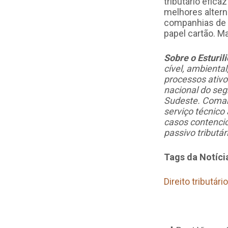
tributário efic
melhores altern
companhias de 
papel cartão. 
Sobre o Esturil
cível, ambienta
processos ativ
nacional do seg
Sudeste. Comand
serviço técnico
casos contencios
passivo tributár
Tags da Notíci
Direito tributário