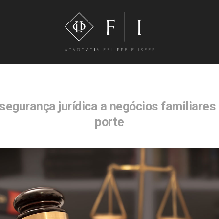
z segurança jurídica a negócios familiares
porte