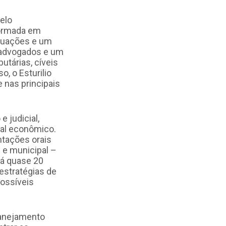
pelo
formada em
aduações e um
 advogados e um
utárias, cíveis
, o Esturilio
 nas principais
e judicial,
enal econômico.
tações orais
 e municipal –
há quase 20
estratégias de
possíveis
planejamento