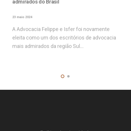
admirados do Brasil
23 maio 2024
A Advocacia Felippe e Isfer foi novamente
eleita como um dos escritórios de advocacia
mais admirados da região Sul…