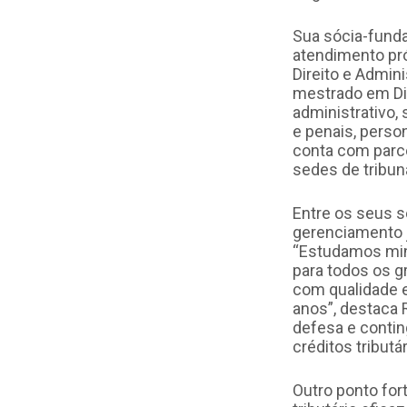
Sua sócia-funda
atendimento pró
Direito e Admi
mestrado em Di
administrativo, 
e penais, person
conta com parce
sedes de tribuna
Entre os seus se
gerenciamento ju
“Estudamos min
para todos os g
com qualidade 
anos”, destaca 
defesa e contin
créditos tributár
Outro ponto for