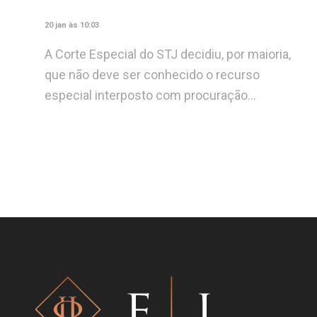
20 jan às 10:03
A Corte Especial do STJ decidiu, por maioria,
que não deve ser conhecido o recurso
especial interposto com procuração…