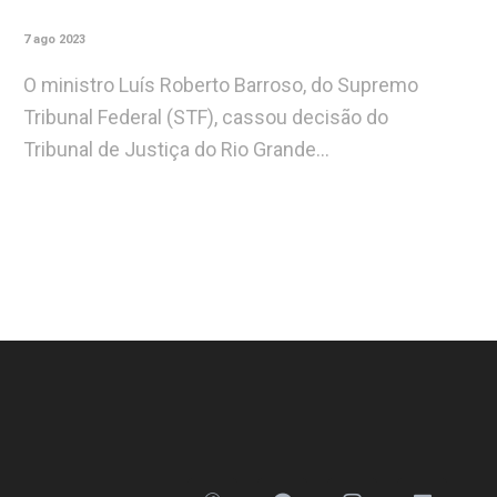
7 ago 2023
O ministro Luís Roberto Barroso, do Supremo
Tribunal Federal (STF), cassou decisão do
Tribunal de Justiça do Rio Grande…