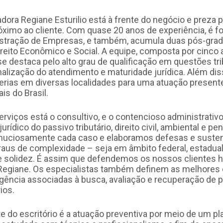
dora Regiane Esturilio está à frente do negócio e preza 
ximo ao cliente. Com quase 20 anos de experiência, é 
nistração de Empresas, e também, acumula duas pós-gr
reito Econômico e Social. A equipe, composta por cinco
se destaca pelo alto grau de qualificação em questões trib
alização do atendimento e maturidade jurídica. Além disso
rias em diversas localidades para uma atuação presente
is do Brasil.
rviços está o consultivo, e o contencioso administrativo 
rídico do passivo tributário, direito civil, ambiental e p
uciosamente cada caso e elaboramos defesas e susten
raus de complexidade – seja em âmbito federal, estadual
e solidez. É assim que defendemos os nossos clientes 
Regiane. Os especialistas também definem as melhores 
gência associadas à busca, avaliação e recuperação de 
ios.
te do escritório é a atuação preventiva por meio de um 