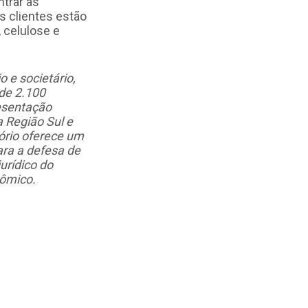
ntrar as
s clientes estão
 celulose e
o e societário,
 de 2.100
esentação
a Região Sul e
ório oferece um
ara a defesa de
urídico do
nômico.