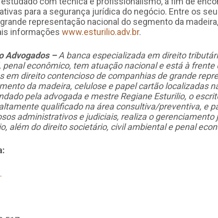
az estudado com técnica e profissionalismo, a fim de enco
ativas para a segurança jurídica do negócio. Entre os seu
grande representação nacional do segmento da madeira,
Mais informações
www.esturilio.adv.br
.
io Advogados –
A banca especializada em direito tributári
l, penal econômico, tem atuação nacional e está à frente
os em direito contencioso de companhias de grande repr
mento da madeira, celulose e papel cartão localizadas n
ado pela advogada e mestre Regiane Esturilio, o escrit
 altamente qualificado na área consultiva/preventiva, e p
os administrativos e judiciais, realiza o gerenciamento j
io, além do direito societário, civil ambiental e penal eco
a:
.