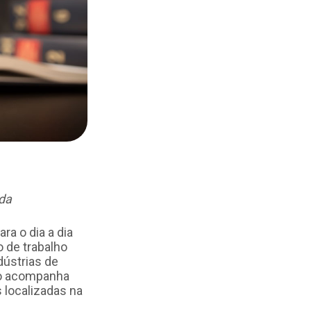
ada
ra o dia a dia
o de trabalho
dústrias de
rio acompanha
 localizadas na