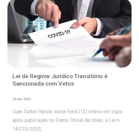
Lei de Regime Jurídico Transitório é
Sancionada com Vetos
29 abr 2022
Luan Saltori Nesta sexta-feira (12) entrou em vigor,
após publicação no Diário Oficial da União, a Lei n.
14.010/2020,…