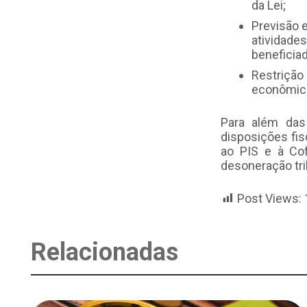
da Lei;
Previsão 
atividad
beneficia
Restrição
econômica
Para além das
disposições fis
ao PIS e à Co
desoneração tri
Post Views:
Relacionadas