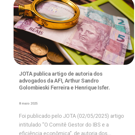
JOTA publica artigo de autoria dos
advogados da AFI, Arthur Sandro
Golombieski Ferreira e Henrique Isfer.
8 maio 2025
Foi publicado pelo JOTA (02/05/2025) artigo
intitulado “O Comitê Gestor do IBS e a
eficiência econômica”, de autoria dos…