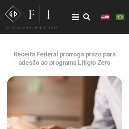
Receita Federal prorroga prazo para
adesão ao programa Litígio Zero