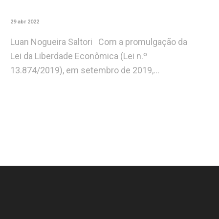
29 abr 2022
Luan Nogueira Saltori Com a promulgação da
Lei da Liberdade Econômica (Lei n.º
13.874/2019), em setembro de 2019,…