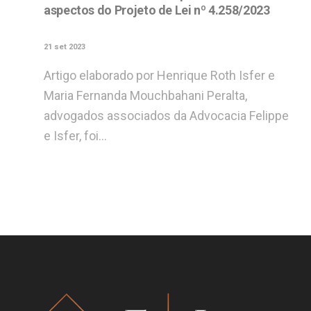
aspectos do Projeto de Lei nº 4.258/2023
21 set 2023
Artigo elaborado por Henrique Roth Isfer e
Maria Fernanda Mouchbahani Peralta,
advogados associados da Advocacia Felippe
e Isfer, foi…