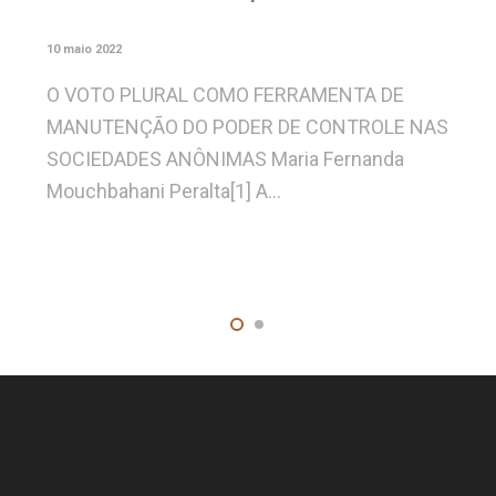
10 maio 2022
O VOTO PLURAL COMO FERRAMENTA DE
MANUTENÇÃO DO PODER DE CONTROLE NAS
SOCIEDADES ANÔNIMAS Maria Fernanda
Mouchbahani Peralta[1] A…