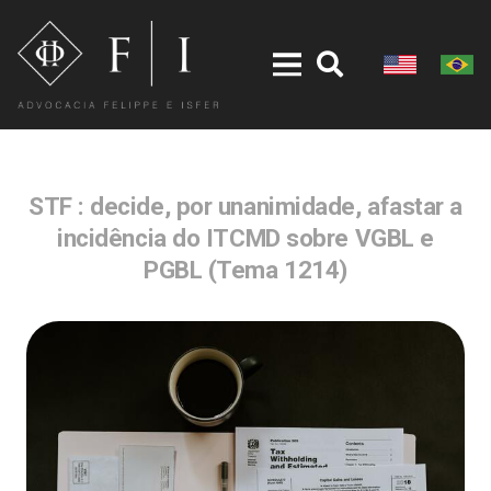
STF : decide, por unanimidade, afastar a
incidência do ITCMD sobre VGBL e
PGBL (Tema 1214)