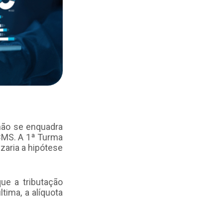
 não se enquadra
ICMS. A 1ª Turma
izaria a hipótese
que a tributação
tima, a alíquota