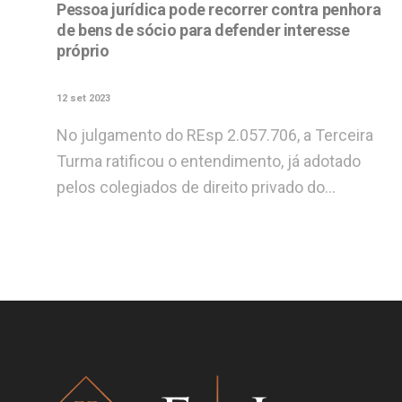
Pessoa jurídica pode recorrer contra penhora
de bens de sócio para defender interesse
próprio
12 set 2023
No julgamento do REsp 2.057.706, a Terceira
Turma ratificou o entendimento, já adotado
pelos colegiados de direito privado do…