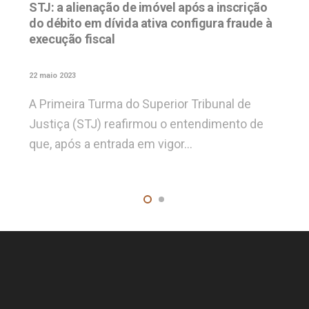
STJ: a alienação de imóvel após a inscrição
do débito em dívida ativa configura fraude à
execução fiscal
22 maio 2023
A Primeira Turma do Superior Tribunal de
Justiça (STJ) reafirmou o entendimento de
que, após a entrada em vigor…