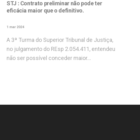
STJ : Contrato preliminar não pode ter
eficácia maior que o definitivo.
1 mar 2024
A 3ª Turma do Superior Tribunal de Justiça,
no julgamento do REsp 2.054.411, entendeu
não ser possível conceder maior…