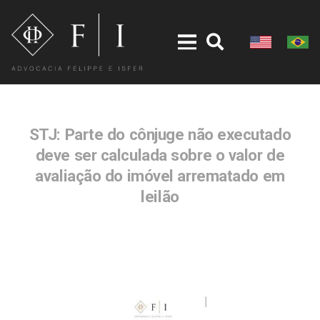
STJ: Parte do cônjuge não executado
deve ser calculada sobre o valor de
avaliação do imóvel arrematado em
leilão