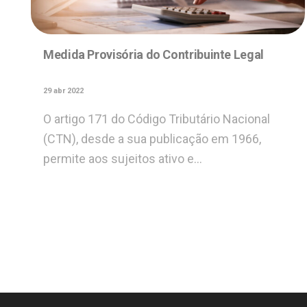
Medida Provisória do Contribuinte Legal
29 abr 2022
O artigo 171 do Código Tributário Nacional
(CTN), desde a sua publicação em 1966,
permite aos sujeitos ativo e…