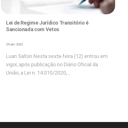
Lei de Regime Jurídico Transitório é
Sancionada com Vetos
29 abr 2022
Luan Saltori Nesta sexta-feira (12) entrou em
vigor, após publicação no Diário Oficial da
União, a Lei n. 14.010/2020,…