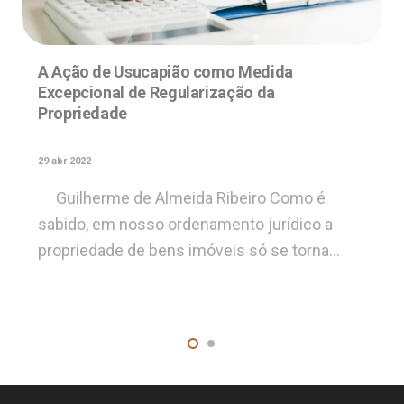
A Ação de Usucapião como Medida
Excepcional de Regularização da
Propriedade
29 abr 2022
Guilherme de Almeida Ribeiro Como é
sabido, em nosso ordenamento jurídico a
propriedade de bens imóveis só se torna…