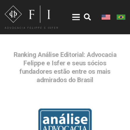
Ranking Análise Editorial: Advocacia
Felippe e Isfer e seus sócios
fundadores estão entre os mais
admirados do Brasil