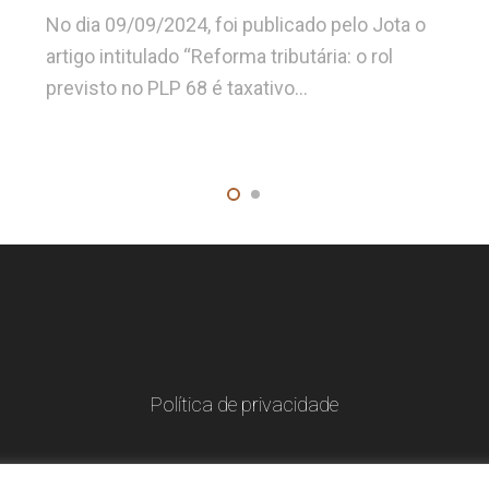
No dia 09/09/2024, foi publicado pelo Jota o
artigo intitulado “Reforma tributária: o rol
previsto no PLP 68 é taxativo…
Política de privacidade