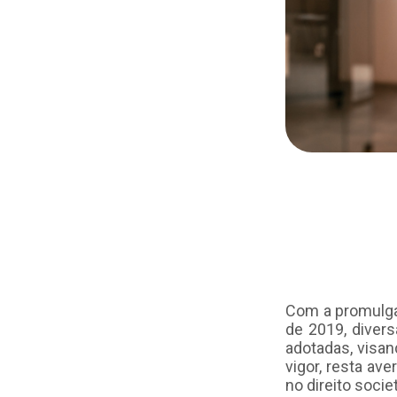
Com a promulga
de 2019, diver
adotadas, visan
vigor, resta ave
no direito societ