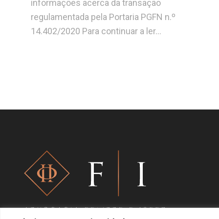
informações acerca da transação
regulamentada pela Portaria PGFN n.º
14.402/2020 Para continuar a ler…