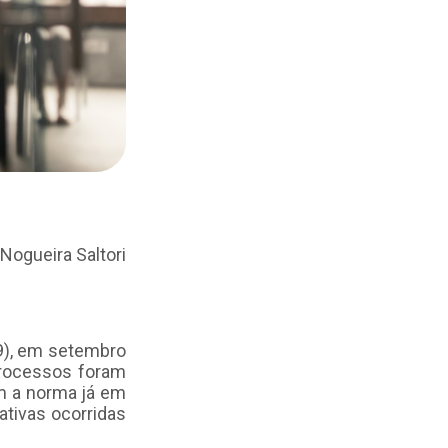
Nogueira Saltori
9), em setembro
processos foram
om a norma já em
lativas ocorridas