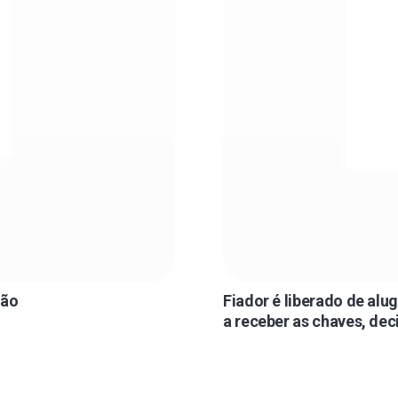
ião
Fiador é liberado de al
a receber as chaves, dec