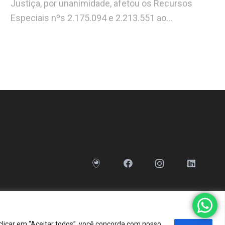
Justiça, por unanimidade, afetou os Recursos
Especiais nºs 2.175.094 e 2.213.551 ao…
clicar em “Aceitar todos”, você concorda com nosso