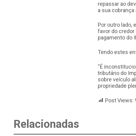
repassar ao de
a sua cobrança 
Por outro lado,
favor do credor 
pagamento do I
Tendo estes ent
“É inconstituci
tributário do I
sobre veículo a
propriedade ple
Post Views:
Relacionadas