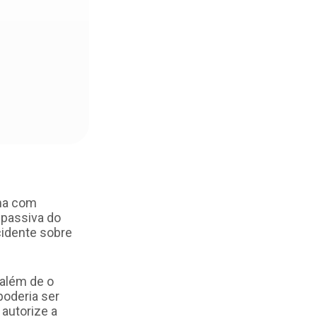
ma com
e passiva do
cidente sobre
 além de o
poderia ser
 autorize a