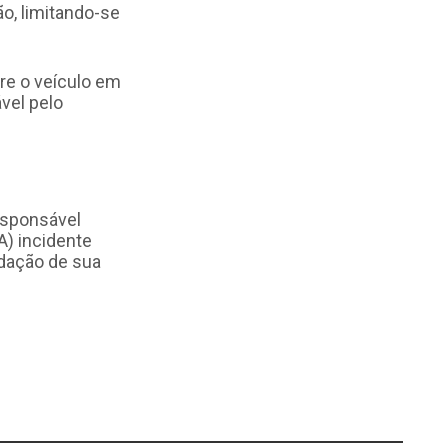
o, limitando-se
re o veículo em
ável pelo
responsável
A) incidente
idação de sua