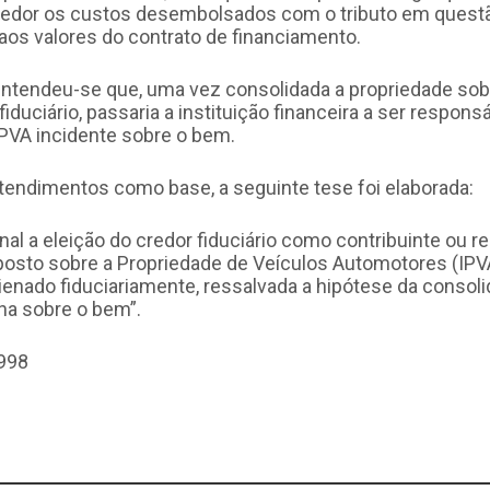
vedor os custos desembolsados com o tributo em questã
aos valores do contrato de financiamento.
 entendeu-se que, uma vez consolidada a propriedade sob
fiduciário, passaria a instituição financeira a ser respons
PVA incidente sobre o bem.
endimentos como base, a seguinte tese foi elaborada:
onal a eleição do credor fiduciário como contribuinte ou 
mposto sobre a Propriedade de Veículos Automotores (IPV
lienado fiduciariamente, ressalvada a hipótese da consol
na sobre o bem”.
998