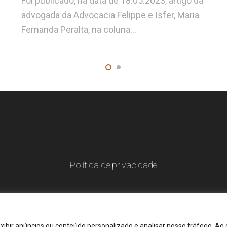
Foi publicado, na data de 18.05.2023, artigo da
advogada da Advocacia Felippe e Isfer, Maria
Fernanda Peralta, na coluna…
Política de privacidade
xibir anúncios ou conteúdo personalizado e analisar nosso tráfego. Ao 