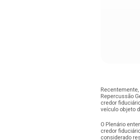
Recentemente, 
Repercussão Gera
credor fiduciár
veículo objeto d
O Plenário enten
credor fiduciár
considerado resp