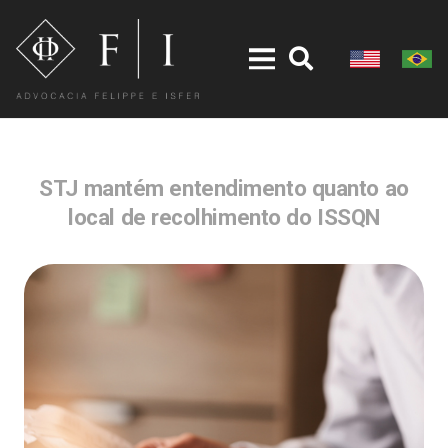
STJ mantém entendimento quanto ao
local de recolhimento do ISSQN