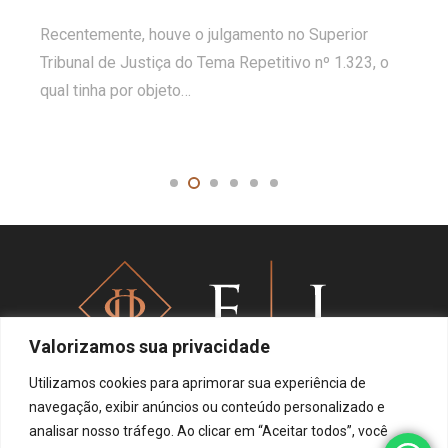
Recentemente, houve o julgamento no Superior
Tribunal de Justiça do Tema Repetitivo nº 1.323, o
qual tinha por objeto…
Valorizamos sua privacidade
Utilizamos cookies para aprimorar sua experiência de
navegação, exibir anúncios ou conteúdo personalizado e
analisar nosso tráfego. Ao clicar em “Aceitar todos”, você
Política de privacidade