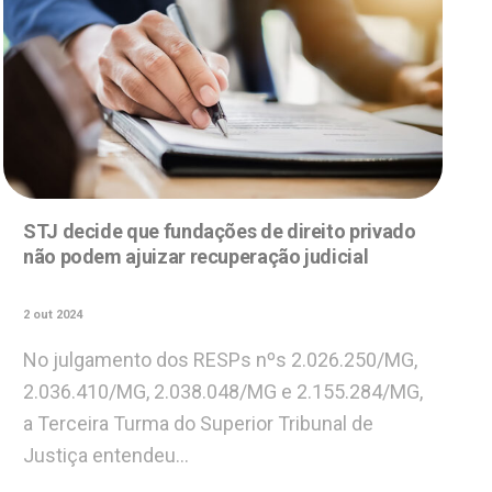
STJ decide que fundações de direito privado
não podem ajuizar recuperação judicial
2 out 2024
No julgamento dos RESPs nºs 2.026.250/MG,
2.036.410/MG, 2.038.048/MG e 2.155.284/MG,
a Terceira Turma do Superior Tribunal de
Justiça entendeu…