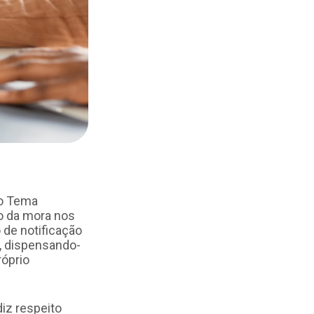
 o Tema
ão da mora nos
o de notificação
l, dispensando-
róprio
iz respeito