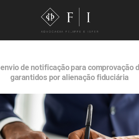
 envio de notificação para comprovação 
garantidos por alienação fiduciária