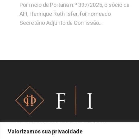
Por meio da Portaria n.º 397/2025, o sócio da
AFI, Henrique Roth Isfer, foi nomeado
Secretário Adjunto da Comissão…
Valorizamos sua privacidade