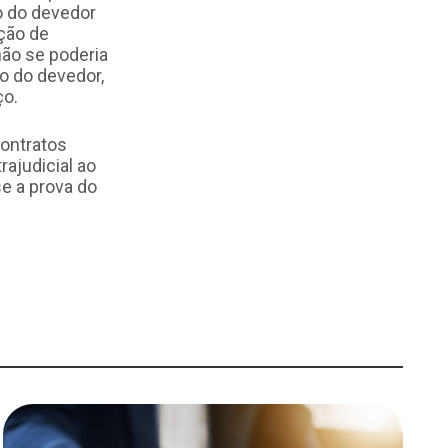
o do devedor
ção de
não se poderia
o do devedor,
ço.
contratos
rajudicial ao
e a prova do