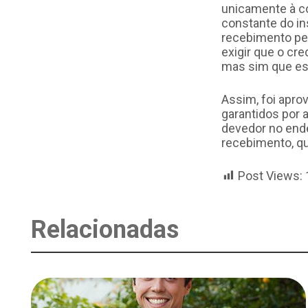
unicamente à co
constante do i
recebimento pel
exigir que o cr
mas sim que es
Assim, foi apro
garantidos por a
devedor no ende
recebimento, que
Post Views:
Relacionadas