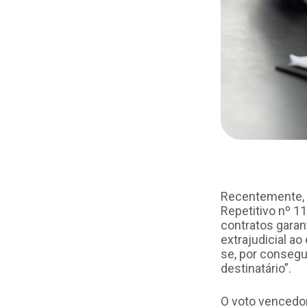
Recentemente, a
Repetitivo nº 11
contratos garant
extrajudicial a
se, por consegu
destinatário”.
O voto vencedor