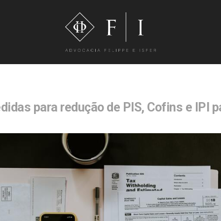
idas para redução de PIS, Cofins e IPI p