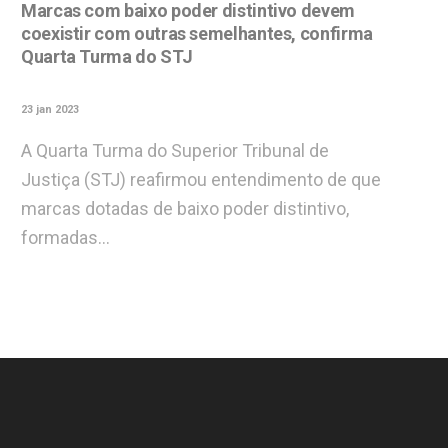
Marcas com baixo poder distintivo devem
coexistir com outras semelhantes, confirma
Quarta Turma do STJ
23 jan 2023
A Quarta Turma do Superior Tribunal de
Justiça (STJ) reafirmou entendimento de que
marcas dotadas de baixo poder distintivo,
formadas…