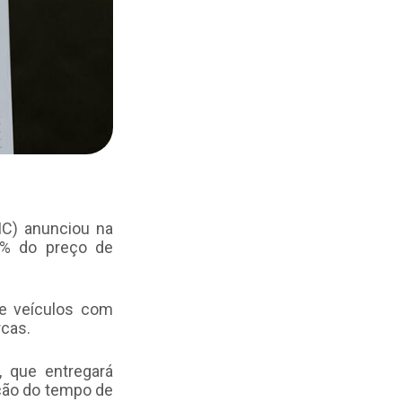
IC) anunciou na
1% do preço de
de veículos com
rcas.
, que entregará
ição do tempo de