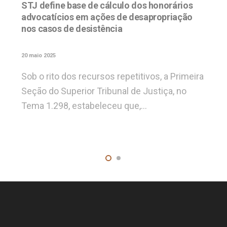
STJ define base de cálculo dos honorários
advocatícios em ações de desapropriação
nos casos de desistência
20 maio 2025
Sob o rito dos recursos repetitivos, a Primeira
Seção do Superior Tribunal de Justiça, no
Tema 1.298, estabeleceu que,…