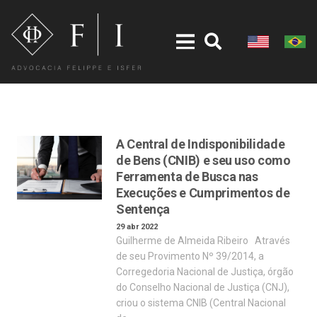
A Central de Indisponibilidade
de Bens (CNIB) e seu uso como
Ferramenta de Busca nas
Execuções e Cumprimentos de
Sentença
29 abr 2022
Guilherme de Almeida Ribeiro Através
de seu Provimento Nº 39/2014, a
Corregedoria Nacional de Justiça, órgão
do Conselho Nacional de Justiça (CNJ),
criou o sistema CNIB (Central Nacional