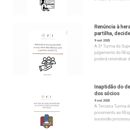
Renúncia à her
partilha, decid
9 out 2025
A 3ª Turma do Super
julgamento do REsp
poderá reivindicar 
Inaptidão do d
dos sócios
9 out 2025
A Terceira Turma do
provimento ao REsp
sucessão processua