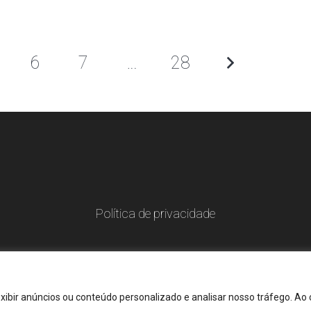
6
7
…
28
Política de privacidade
xibir anúncios ou conteúdo personalizado e analisar nosso tráfego. Ao 