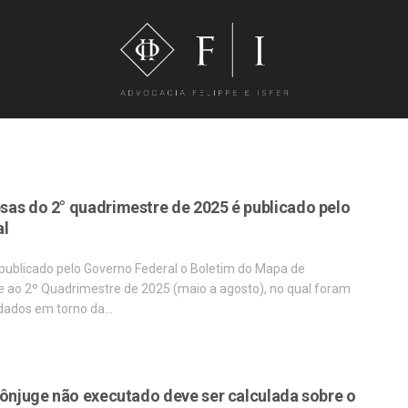
as do 2° quadrimestre de 2025 é publicado pelo
al
publicado pelo Governo Federal o Boletim do Mapa de
 ao 2º Quadrimestre de 2025 (maio a agosto), no qual foram
 dados em torno da…
cônjuge não executado deve ser calculada sobre o