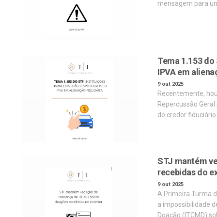
mensagem para um
Tema 1.153 do 
IPVA em alienaç
9 out 2025
Recentemente, hou
Repercussão Geral n
do credor fiduciári
STJ mantém ve
recebidas do ex
9 out 2025
A Primeira Turma d
a impossibilidade 
Doação (ITCMD) so