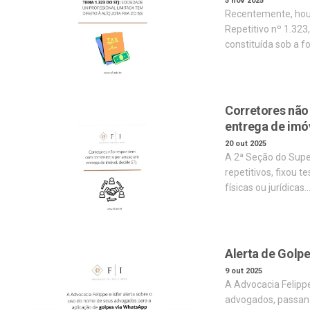
5 nov 2025
Recentemente, houv
Repetitivo nº 1.323,
constituída sob a 
Corretores não
entrega de imó
20 out 2025
A 2ª Seção do Super
repetitivos, fixou 
físicas ou jurídicas
Alerta de Golp
9 out 2025
A Advocacia Felipp
advogados, passand