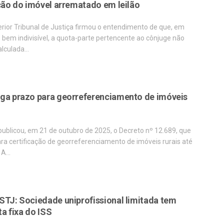
ação do imóvel arrematado em leilão
rior Tribunal de Justiça firmou o entendimento de que, em
bem indivisível, a quota-parte pertencente ao cônjuge não
alculada…
ga prazo para georreferenciamento de imóveis
publicou, em 21 de outubro de 2025, o Decreto nº 12.689, que
ra certificação de georreferenciamento de imóveis rurais até
 A…
STJ: Sociedade uniprofissional limitada tem
ta fixa do ISS